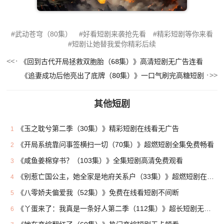
武动苍穹（80集）
好看短剧来袭抢先看
精彩短剧等你来看
短剧让她替我爱你精彩后续
《回到古代开局拯救双胞胎（68集）》高清短剧无广告连看
《追妻成功后他亮出了底牌（80集）》一口气刷完高糖短剧
其他短剧
《玉之耽兮第二季（30集）》精彩短剧在线看无广告
1
《开局系统靠问事签横扫一切（70集）》超燃短剧全集免费畅看
2
《咸鱼姜棉穿书？（103集）》全集短剧高清免费观看
3
《别惹亡国公主，她全家是地府关系户（33集）》超燃短剧在线看个过瘾
4
《八零娇夫偏爱我（52集）》免费在线看短剧不间断
5
《丫蛋来了：我真是一条好人第二季（112集）》超长短剧无广告免费追
6