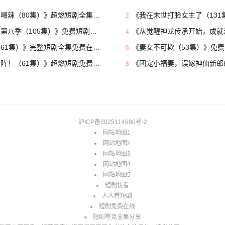
辣（80集）》超燃短剧全集在线追
《我在末世打脸女主了（13
2
（105集）》免费短剧全集畅享观看
《从觉醒神龙传承开始，成就渔王
4
1集）》完整短剧全集免费在线看
《妻女不可欺（53集）》免
6
（61集）》超燃短剧免费畅享全集
《团宠小福妻，误嫁神仙新郎郎（
8
沪ICP备2025114680号-2
网站地图1
网站地图2
网站地图3
网站地图4
网站地图5
短剧快看
人人看短剧
短剧免费在线
短剧夸克全集分享