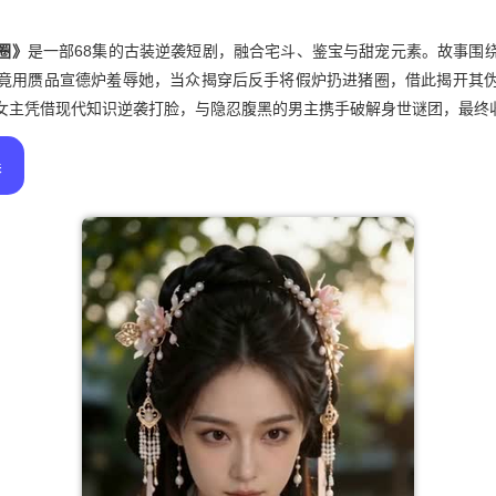
圈》
是一部68集的古装逆袭短剧，融合宅斗、鉴宝与甜宠元素。故事围
竟用赝品宣德炉羞辱她，当众揭穿后反手将假炉扔进猪圈，借此揭开其
女主凭借现代知识逆袭打脸，与隐忍腹黑的男主携手破解身世谜团，最终
集