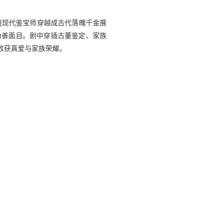
绕现代鉴宝师穿越成古代落魄千金展
伪善面目。剧中穿插古董鉴定、家族
收获真爱与家族荣耀。