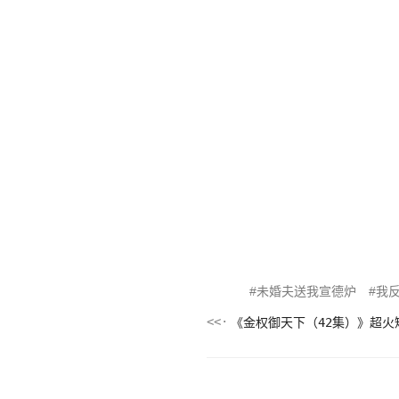
未婚夫送我宣德炉
我反
《金权御天下（42集）》超火