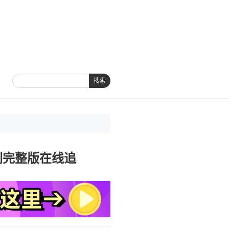
搜索
剧完整版在线追