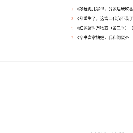
《欺我孤儿寡母，分家后我吃香喝
1
《都重生了，这富二代我不装了第八季
3
《红莲醒时万物寂（第二季）（6
5
《穿书富家妯娌，我和闺蜜齐上阵！
7