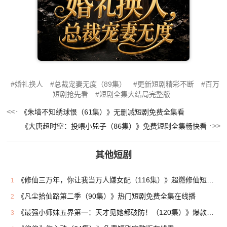
婚礼换人
总裁宠妻无度（89集）
更新短剧精彩不断
百万
短剧抢先看
短剧全集大结局完整版
《朱墙不知绣球恨（61集）》无删减短剧免费全集看
《大唐超时空：投喂小兕子（86集）》免费短剧全集畅快看
其他短剧
《修仙三万年，你让我当万人嫌女配（116集）》超燃修仙短剧完整版观看
1
《凡尘拾仙路第二季（90集）》热门短剧免费全集在线播
2
《最强小师妹五界第一：天才见她都破防！（120集）》爆款短剧全集畅快追
3