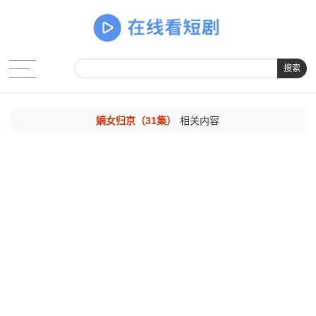
搜索
嫡女归京（31集）
相关内容