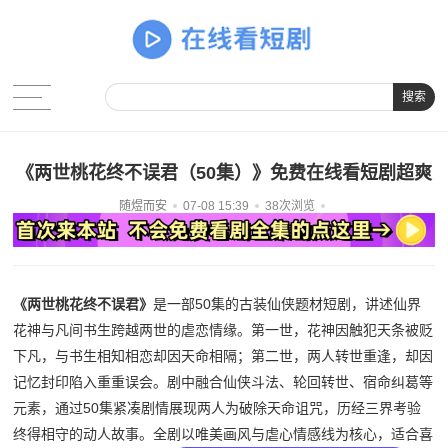
搜索
《两世桃花终不误君（50集）》免费在线看短剧超爽
随煜而安
07-08 15:39
38次浏览
《两世桃花终不误君》
是一部50集的古装仙侠题材短剧，讲述仙界
花神与凡间书生跨越两世的虐恋情缘。第一世，花神因触犯天条被贬
下凡，与书生相知相恋却因天命相隔；第二世，两人转世重逢，却因
记忆封印陷入重重误会。剧中融合仙侠斗法、轮回转世、宿命纠葛等
元素，通过50集紧凑剧情展现两人为破除天命诅咒，历经三界考验
终得相守的动人故事。全剧以唯美画风与虐心情感线为核心，适合喜