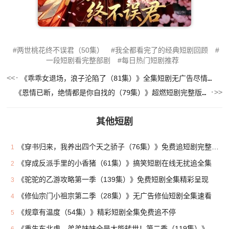
两世桃花终不误君（50集）
我全都看完了的经典短剧回顾
一段短剧看完整部剧
每日热门短剧推荐
《乖乖女退场，浪子沦陷了（81集）》全集短剧无广告尽情看
《恩情已断，绝情都是你自找的（79集）》超燃短剧完整版在线看
其他短剧
《穿书归来，我养出四个天之骄子（76集）》免费追短剧完整版来袭
1
《穿成反派手里的小香猪（61集）》搞笑短剧在线无扰追全集
2
《驼驼的乙游攻略第一季（139集）》免费短剧全集精彩呈现
3
《修仙宗门小祖宗第二季（28集）》无广告修仙短剧全集速看
4
《规章有温度（54集）》精彩短剧全集免费追不停
5
《重生东北虎，弟弟妹妹全是大能转世！第二季（119集）》免费短剧一集不落全看完