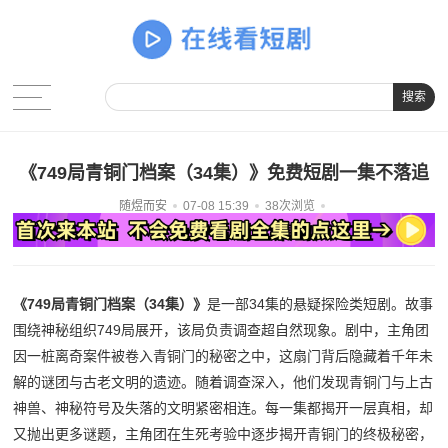
搜索
《749局青铜门档案（34集）》免费短剧一集不落追
随煜而安
07-08 15:39
38次浏览
《749局青铜门档案（34集）》
是一部34集的悬疑探险类短剧。故事
围绕神秘组织749局展开，该局负责调查超自然现象。剧中，主角团
因一桩离奇案件被卷入青铜门的秘密之中，这扇门背后隐藏着千年未
解的谜团与古老文明的遗迹。随着调查深入，他们发现青铜门与上古
神兽、神秘符号及失落的文明紧密相连。每一集都揭开一层真相，却
又抛出更多谜题，主角团在生死考验中逐步揭开青铜门的终极秘密，