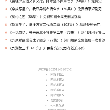
《苗疆少主他又争又抢，阿禾逃不掉第七季（58集）》免费短剧一集不落尽情看
2
《穿成恶屠户，我靠异能名扬全乡（70集）》免费畅享短剧无删减
3
《契约之恋（58集）》免费短剧全集无删减观看
4
《都重生了，谁还装富二代第二季（103集）》精彩短剧无广告连着看
5
《一纸婚约，等来东北小悍妻第二季（73集）》热门短剧全集在线免费看
6
《九尾觉醒后我成了团宠（77集）》热门短剧全集免费一次看够
7
《九渊第三季（45集）》免费高清短剧在线追不停
8
沪ICP备2025114680号-2
网站地图1
网站地图2
网站地图3
网站地图4
网站地图5
短剧快看
人人看短剧