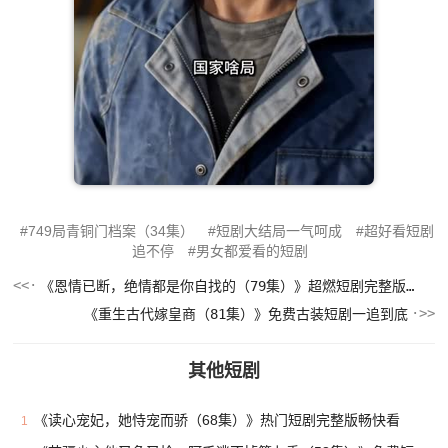
749局青铜门档案（34集）
短剧大结局一气呵成
超好看短剧
追不停
男女都爱看的短剧
《恩情已断，绝情都是你自找的（79集）》超燃短剧完整版在线看
《重生古代嫁皇商（81集）》免费古装短剧一追到底
其他短剧
《读心宠妃，她恃宠而骄（68集）》热门短剧完整版畅快看
1